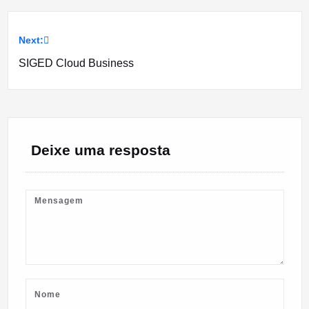
Next:
Navegação
SIGED Cloud Business
de
artigos
Deixe uma resposta