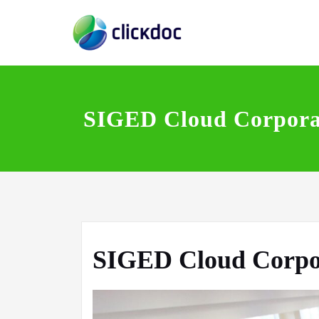
Skip
Gestão documental
ClickDoc
to
content
SIGED Cloud Corpora
SIGED Cloud Corpo