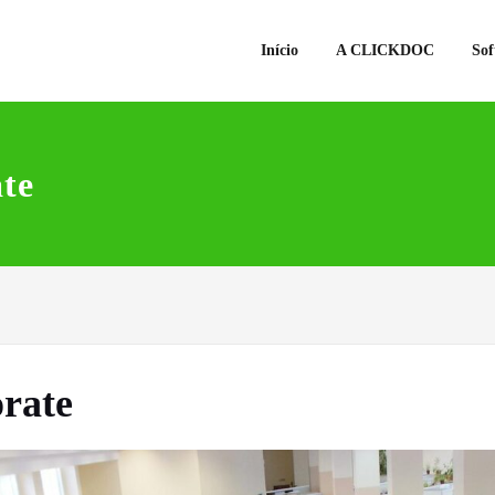
Início
A CLICKDOC
Sof
te
rate